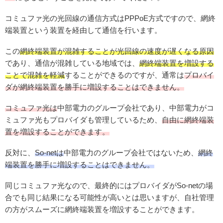
コミュファ光の光回線の通信方式はPPPoE方式ですので、網終
端装置という装置を経由して通信を行います。
この
網終端装置が混雑することが光回線の速度が遅くなる原因
であり、通信が混雑している地域では、
網終端装置を増設する
ことで混雑を軽減
することができるのですが、通常は
プロバイ
ダが網終端装置を勝手に増設することはできません。
コミュファ光は
中部電力のグループ会社であり、中部電力がコ
ミュファ光もプロバイダも管理しているため、
自由に網終端装
置を増設することができます。
反対に、
So-netは
中部電力のグループ会社ではないため、
網終
端装置を勝手に増設することはできません。
同じコミュファ光なので、最終的にはプロバイダがSo-netの場
合でも同じ結果になる可能性が高いとは思いますが、自社管理
の方がスムーズに網終端装置を増設することができます。