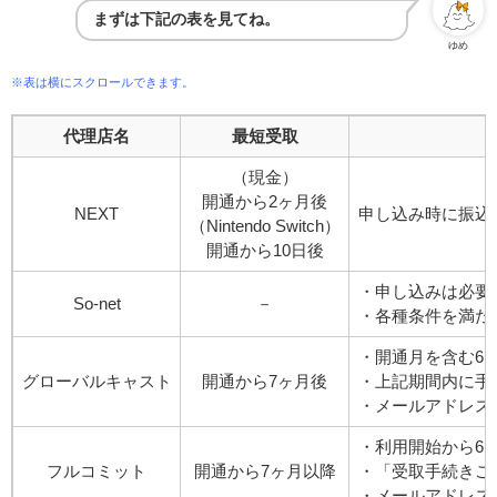
まずは下記の表を見てね。
ゆめ
※表は横にスクロールできます。
代理店名
最短受取
（現金）
開通から2ヶ月後
NEXT
申し込み時に振込
（Nintendo Switch）
開通から10日後
・申し込みは必要
So-net
－
・各種条件を満た
・開通月を含む6
グローバルキャスト
開通から7ヶ月後
・上記期間内に手
・メールアドレス
・利用開始から6カ
フルコミット
開通から7ヶ月以降
・「受取手続きご
・メールアドレス